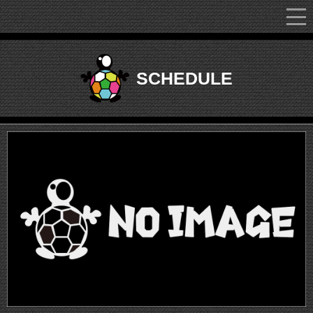
フリースタイラーmajiri-まぢり-
SCHEDULE